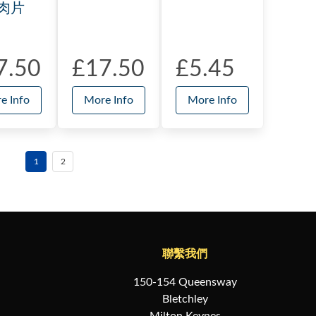
肉片
7.50
£17.50
£5.45
e Info
More Info
More Info
1
2
聯繫我們
150-154 Queensway
Bletchley
Milton Keynes