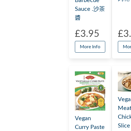
Barbecue
Sauce .沙茶
醬
£3.95
£3
More Info
Mor
Vega
Meat
Chic
Vegan
Slic
Curry Paste