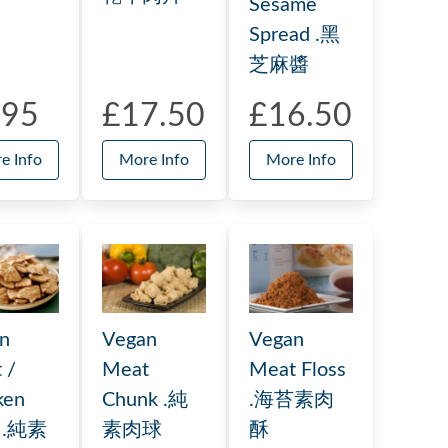
Sesame
Spread .黑
芝麻醬
.95
£17.50
£16.50
e Info
More Info
More Info
n
Vegan
Vegan
 /
Meat
Meat Floss
ken
Chunk .純
.海苔素肉
e .純素
素肉球
酥