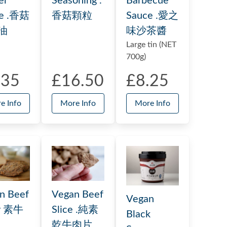
er
Seasoning .
Barbecue
ce .香菇
香菇顆粒
Sauce .愛之
油
味沙茶醬
Large tin (NET
700g)
.35
£16.50
£8.25
e Info
More Info
More Info
Vegan Beef
n Beef
Vegan
Slice .純素
ky 素牛
Black
乾牛肉片