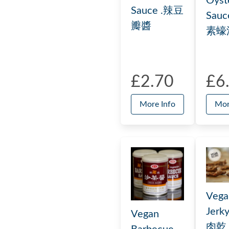
Oyst
Sauce .辣豆
Sau
瓣醬
素蠔
£2.70
£6
More Info
Mor
Vega
Jer
Vegan
肉乾