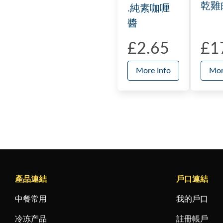
乾雞
.純素咖喱
醬
£2.65
£1
More Info
Mor
產品連結
戶口連結
中餐常用
我的戶口
冷冻产品
註冊帳戶