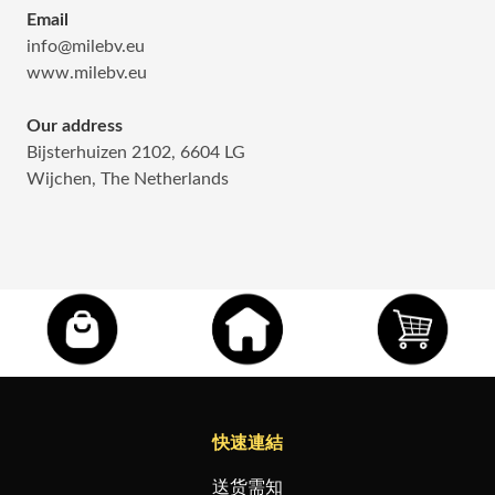
Email
info@milebv.eu
www.milebv.eu
Our address
Bijsterhuizen 2102, 6604 LG
Wijchen, The Netherlands
快速連結
送货需知